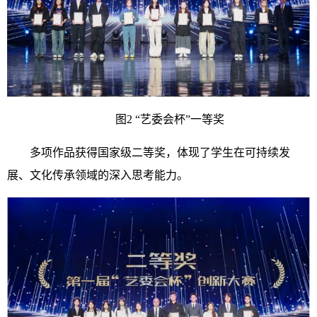
图2 “艺委会杯”一等奖
多项作品获得国家级二等奖，体现了学生在可持续发
展、文化传承领域的深入思考能力。