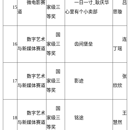
微电影赛
一日一寸_耿庆华
吕
15
家级三
道
心里有个小卖部
思璇
等奖
国
数字艺术
连
16
家级三
齿间堡垒
与新媒体赛道
丁瑶
等奖
国
数字艺术
张
17
家级三
影迹
与新媒体赛道
欣欣
等奖
国
数字艺术
王
18
家级三
铭途
与新媒体赛道
慧然
等奖