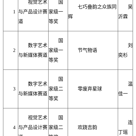
视觉艺术
国
七巧叠韵之众族同
吴
1
与产品设计赛
家级一
辉
沂霖
道
等奖
国
数字艺术
刘
2
家级一
节气物语
与新媒体赛道
奕杉
等奖
国
数字艺术
温
3
家级二
零废弃星球
与新媒体赛道
佳一
等奖
视觉艺术
国
连
4
与产品设计赛
家级二
欢跷吉韵
丁瑶