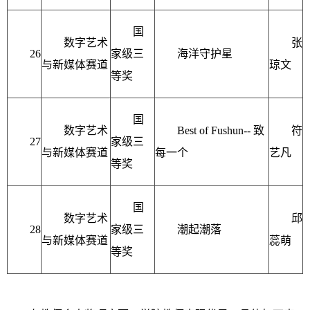
国
数字艺术
张
26
家级三
海洋守护星
与新媒体赛道
琼文
等奖
国
数字艺术
Best of Fushun-- 致
符
27
家级三
与新媒体赛道
每一个
艺凡
等奖
国
数字艺术
邱
28
家级三
潮起潮落
与新媒体赛道
蕊萌
等奖